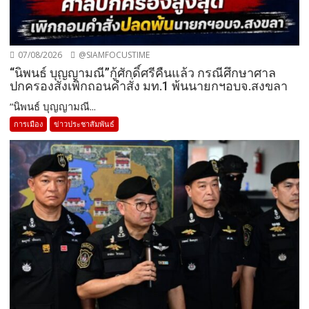
07/08/2026
@SIAMFOCUSTIME
“นิพนธ์ บุญญามณี”กู้ศักดิ์ศรีคืนแล้ว กรณีศึกษาศาล
ปกครองสั่งเพิกถอนคำสั่ง มท.1 พ้นนายกฯอบจ.สงขลา
“นิพนธ์ บุญญามณี...
การเมือง
ข่าวประชาสัมพันธ์