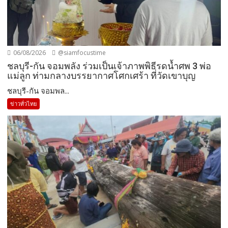
06/08/2026
@siamfocustime
ชลบุรี-กัน จอมพลัง ร่วมเป็นเจ้าภาพพิธีรดน้ำศพ 3 พ่อ
แม่ลูก ท่ามกลางบรรยากาศโศกเศร้า ที่วัดเขาบุญ
ชลบุรี-กัน จอมพล...
ข่าวทั่วไทย