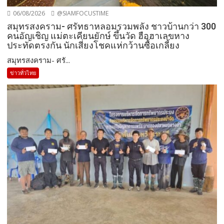
06/08/2026
@SIAMFOCUSTIME
สมุทรสงคราม- ศรัทธาหลอมรวมพลัง ชาวบ้านกว่า 300
คนอัญเชิญ แม่ตะเคียนยักษ์ ขึ้นวัด ฮือฮาเลขหาง
ประทัดตรงกัน นักเสี่ยงโชคแห่กว้านซื้อเกลี้ยง
สมุทรสงคราม- ศรั...
ข่าวทั่วไทย