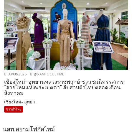
08/08/2026
@SIAMFOCUSTIME
เชียงใหม่- อุทยานหลวงราชพฤกษ์ ชวนชมนิทรรศการ
“สายไหมแห่งพระเมตตา” สืบสานผ้าไทยตลอดเดือน
สิงหาคม
เชียงใหม่- อุทยา...
ข่าวทั่วไทย
นสพ.สยามโฟกัสไทม์