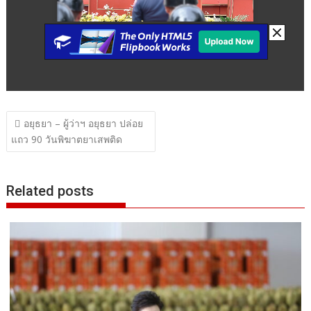
แนะแนว
อยุธยา – ผู้ว่าฯ อยุธยา ปล่อย
เรื่อง
แถว 90 วันพิฆาตยาเสพติด
Related posts