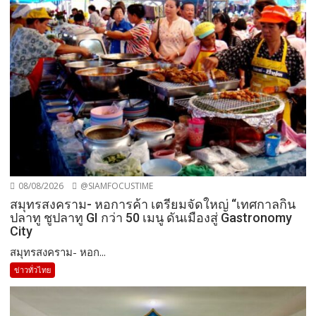
08/08/2026
@SIAMFOCUSTIME
สมุทรสงคราม- หอการค้า เตรียมจัดใหญ่ “เทศกาลกิน
ปลาทู ชูปลาทู GI กว่า 50 เมนู ดันเมืองสู่ Gastronomy
City
สมุทรสงคราม- หอก...
ข่าวทั่วไทย