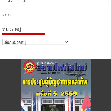
30
31
« ก.ค.
หมวดหมู่
หมวด
หมู่