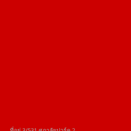
ที่อยู่​ 3/531​ ศุภาลัยปาร์ค​ 2