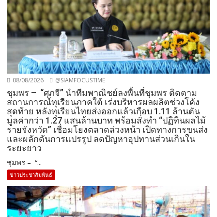
08/08/2026
@SIAMFOCUSTIME
ชุมพร – “ศุภจี” นำทีมพาณิชย์ลงพื้นที่ชุมพร ติดตาม
สถานการณ์ทุเรียนภาคใต้ เร่งบริหารผลผลิตช่วงโค้ง
สุดท้าย หลังทุเรียนไทยส่งออกแล้วเกือบ 1.11 ล้านตัน
มูลค่ากว่า 1.27 แสนล้านบาท พร้อมสั่งทำ “ปฏิทินผลไม้
รายจังหวัด” เชื่อมโยงตลาดล่วงหน้า เปิดทางการขนส่ง
และผลักดันการแปรรูป ลดปัญหาอุปทานส่วนเกินใน
ระยะยาว
ชุมพร – “...
ข่าวประชาสัมพันธ์