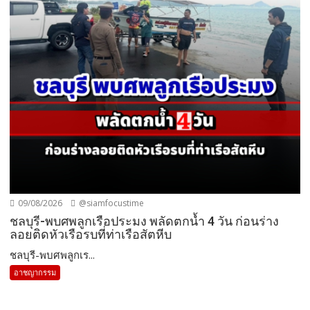
09/08/2026
@siamfocustime
ชลบุรี-พบศพลูกเรือประมง พลัดตกน้ำ 4 วัน ก่อนร่าง
ลอยติดหัวเรือรบที่ท่าเรือสัตหีบ
ชลบุรี-พบศพลูกเร...
อาชญากรรม