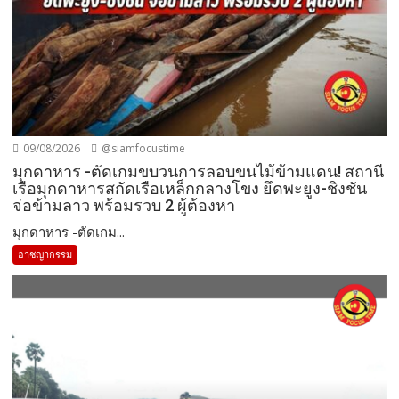
09/08/2026
@siamfocustime
มุกดาหาร -ตัดเกมขบวนการลอบขนไม้ข้ามแดน! สถานี
เรือมุกดาหารสกัดเรือเหล็กกลางโขง ยึดพะยูง-ชิงชัน
จ่อข้ามลาว พร้อมรวบ 2 ผู้ต้องหา
มุกดาหาร -ตัดเกม...
อาชญากรรม