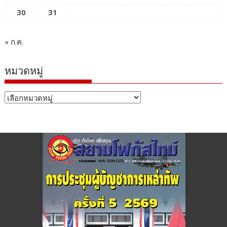
30
31
« ก.ค.
หมวดหมู่
หมวด
หมู่