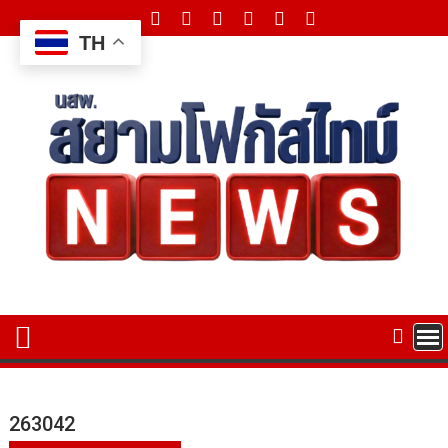
Skip
to
TH
content
263042