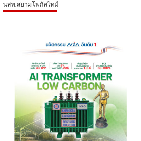
นสพ.สยามโฟกัสไทม์