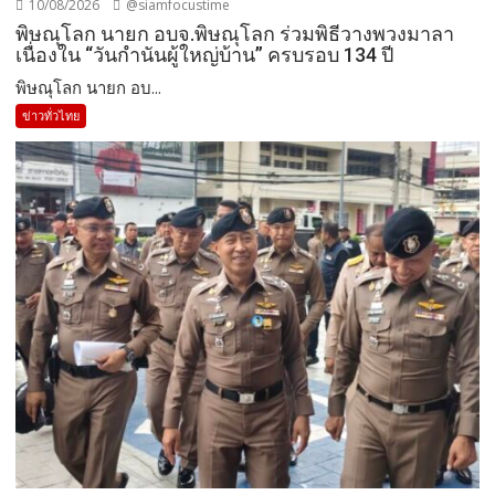
10/08/2026
@siamfocustime
พิษณุโลก นายก อบจ.พิษณุโลก ร่วมพิธีวางพวงมาลา
เนื่องใน “วันกำนันผู้ใหญ่บ้าน” ครบรอบ 134 ปี
พิษณุโลก นายก อบ...
ข่าวทั่วไทย