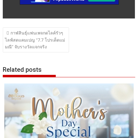
แนะแนว
กาฬสินธุ์แฟนเพจกดไลค์รัวๆ
เรื่อง
ไลฟ์สดแคมเปญ “7.7 โปรเด็ดแม่
มณี” จับรางวัลแจกจริง
Related posts