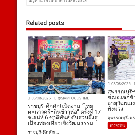
เรื่อง
ปัญหาน้ำท่วม-น้ำดำไหลลงทะเล
Related posts
08/08/2026
สุพรรณบุรี
ขณะแจกข้า
08/08/2026
@SIAMFOCUSTIME
อายุวัฒนมง
ราชบุรี-คึกคัก! เปิดงาน “ไทย
พังม่วง
ตะนาวศรี–กินข้าวห่อ” ครั้งที่ 17
ชูเสน่ห์ 6 ชาติพันธุ์ ดันสวนผึ้งสู่
สุพรรณบุรี-พร
เมืองท่องเที่ยวเชิงวัฒนธรรม
ข่าวทั่วไทย
ราชบุรี-คึกคัก! ...