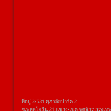
ที่อยู่​ 3/531​ ศุภาลัยปาร์ค​ 2
ซ.พหลโยธิน​ 21​ แขวง/เขต​ จตุจักร​ กรุงเท