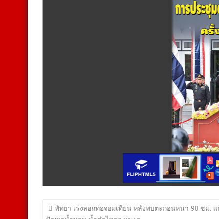
แนะแนว
พัทยา เร่งลอกท่อจอมเทียน หลังพบตะกอนหนา 90 ซม. แก