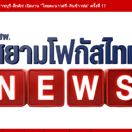
าชบุรี-คึกคัก! เปิดงาน “ไทยตะนาวศรี–กินข้าวห่อ” ครั้งที่ 17 ชูเสน่ห์ 6 ชาติ