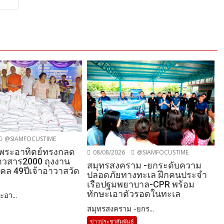
@SIAMFOCUSTIME
-พระอาทิตย์ทรงกลด
08/08/2026
@SIAMFOCUSTIME
วสาร2000 ถุงงาน
สมุทรสงคราม -ยกระดับความ
คล 49ปีเจ้าอาวาสวัด
ปลอดภัยทางทะเล ฝึกคนประจำ
เรือปฐมพยาบาล-CPR พร้อม
ทักษะเอาตัวรอดในทะเล
ะอา...
สมุทรสงคราม -ยกร...
ข่าวประชาสัมพันธ์