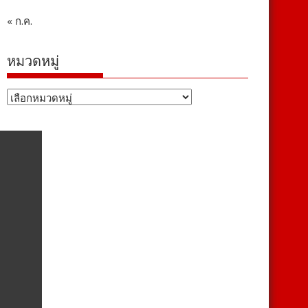
« ก.ค.
หมวดหมู่
หมวด
หมู่