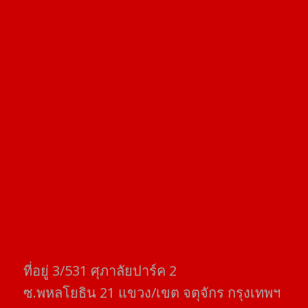
ที่อยู่​ 3/531​ ศุภาลัยปาร์ค​ 2
ซ.พหลโยธิน​ 21​ แขวง/เขต​ จตุจักร​ กรุงเทพฯ