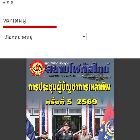
« ก.ค.
หมวดหมู่
หมวด
หมู่