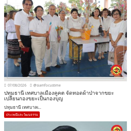
07/08/2026
@siamfocustime
ปทุมธานี เทศบาลเมืองคูคต จัดทอดผ้าป่าจากขยะ
เปลี่ยนกองขยะเป็นกองบุญ
ปทุมธานี เทศบาลเ...
ประเพณีและวัฒนธรรม