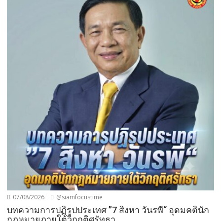
07/08/2026
@siamfocustime
บทความการปฏิรูปประเทศ ”7 สิงหา วันรพี“ อุดมคตินัก
กฎหมายภายใต้วิกฤติศรัทธา