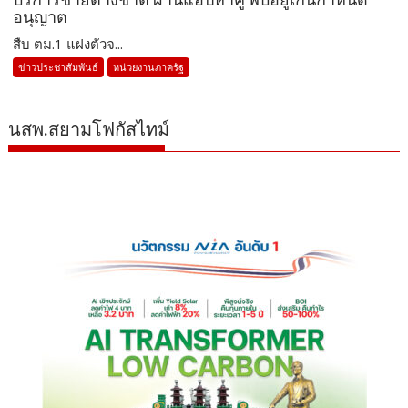
อนุญาต
สืบ ตม.1 แฝงตัวจ...
ข่าวประชาสัมพันธ์
หน่วยงานภาครัฐ
นสพ.สยามโฟกัสไทม์