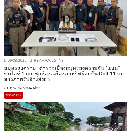
09/08/2026
@SIAMFOCUSTIME
สมุทรสงคราม- ตำรวจเมืองสมุทรสงครามจับ “แนน”
ขนไอซ์ 1 กก. ซุกห้องเครื่องเบนซ์ พร้อมปืน Colt 11 มม.
สารภาพรับจ้างส่งยา
สมุทรสงคราม- ตำร...
ข่าวทั่วไทย