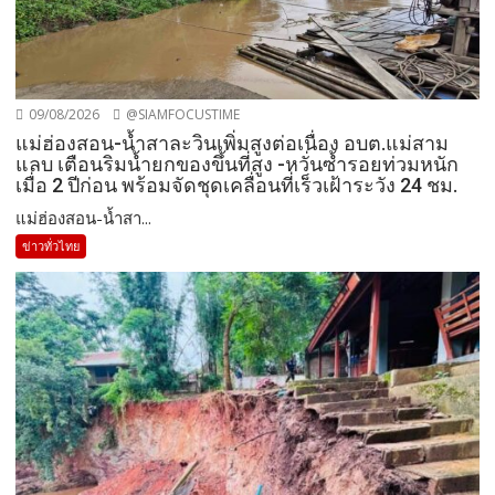
09/08/2026
@SIAMFOCUSTIME
แม่ฮ่องสอน-น้ำสาละวินเพิ่มสูงต่อเนื่อง อบต.แม่สาม
แลบ เตือนริมน้ำยกของขึ้นที่สูง -หวั่นซ้ำรอยท่วมหนัก
เมื่อ 2 ปีก่อน พร้อมจัดชุดเคลื่อนที่เร็วเฝ้าระวัง 24 ชม.
แม่ฮ่องสอน-น้ำสา...
ข่าวทั่วไทย