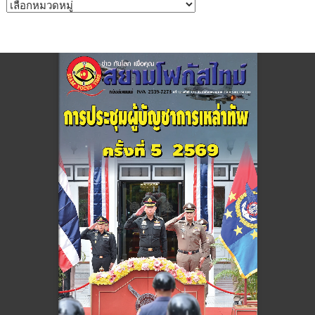
หมวด
หมู่