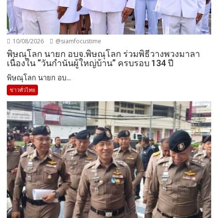
10/08/2026
@siamfocustime
พิษณุโลก นายก อบจ.พิษณุโลก ร่วมพิธีวางพวงมาลา
เนื่องใน “วันกำนันผู้ใหญ่บ้าน” ครบรอบ 134 ปี
พิษณุโลก นายก อบ...
ข่าวทั่วไทย