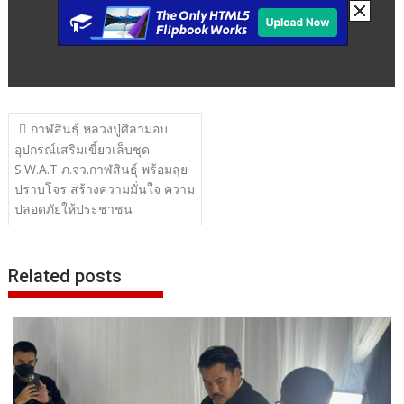
แนะแนว
กาฬสินธุ์ หลวงปู่ศิลามอบ
เรื่อง
อุปกรณ์เสริมเขี้ยวเล็บชุด
S.W.A.T ภ.จว.กาฬสินธุ์ พร้อมลุย
ปราบโจร สร้างความมั่นใจ ความ
ปลอดภัยให้ประชาชน
Related posts