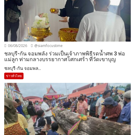
06/08/2026
@siamfocustime
ชลบุรี-กัน จอมพลัง ร่วมเป็นเจ้าภาพพิธีรดน้ำศพ 3 พ่อ
แม่ลูก ท่ามกลางบรรยากาศโศกเศร้า ที่วัดเขาบุญ
ชลบุรี-กัน จอมพล...
ข่าวทั่วไทย