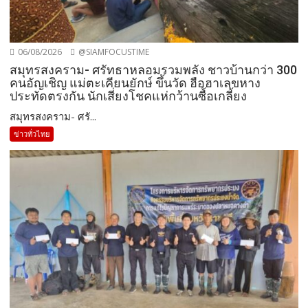
06/08/2026
@SIAMFOCUSTIME
สมุทรสงคราม- ศรัทธาหลอมรวมพลัง ชาวบ้านกว่า 300
คนอัญเชิญ แม่ตะเคียนยักษ์ ขึ้นวัด ฮือฮาเลขหาง
ประทัดตรงกัน นักเสี่ยงโชคแห่กว้านซื้อเกลี้ยง
สมุทรสงคราม- ศรั...
ข่าวทั่วไทย