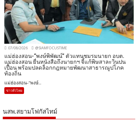
07/08/2026
@SIAMFOCUSTIME
แม่ฮ่องสอน-“พงษ์พิพัฒน์” ตัวแทนชมรมนายก อบต.
แม่ฮ่องสอน ยื่นหนังสือถึงนายกฯ จี้แก้พิษสาละวินปน
เปื้อน พร้อมปลดล็อกกฎหมายพัฒนาสาธารณูปโภค
ท้องถิ่น
แม่ฮ่องสอน-“พงษ์...
ข่าวทั่วไทย
นสพ.สยามโฟกัสไทม์