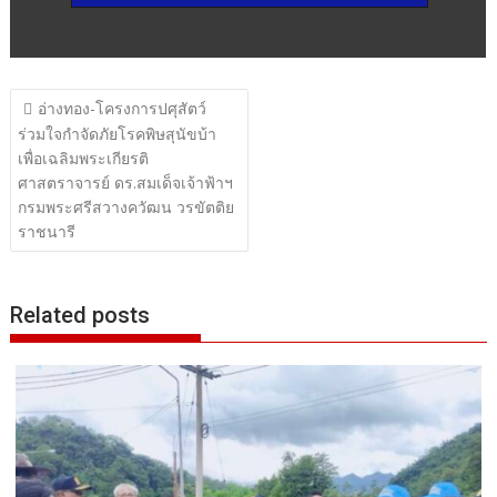
แนะแนว
อ่างทอง-โครงการปศุสัตว์
เรื่อง
ร่วมใจกำจัดภัยโรคพิษสุนัขบ้า
เพื่อเฉลิมพระเกียรติ
ศาสตราจารย์ ดร.สมเด็จเจ้าฟ้าฯ
กรมพระศรีสวางควัฒน วรขัตติย
ราชนารี
Related posts