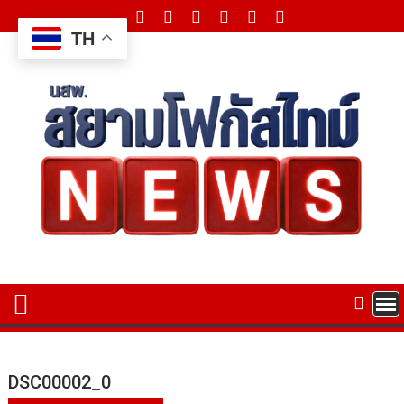
Skip
to
TH
content
DSC00002_0