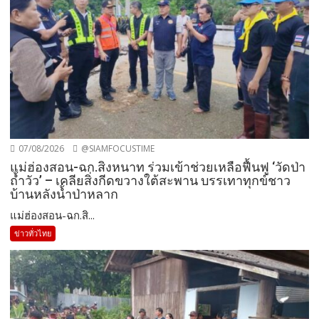
07/08/2026
@SIAMFOCUSTIME
แม่ฮ่องสอน-ฉก.สิงหนาท ร่วมเข้าช่วยเหลือฟื้นฟู ‘วัดป่า
ถ้ำวัว’ – เคลียสิ่งกีดขวางใต้สะพาน บรรเทาทุกข์ชาว
บ้านหลังน้ำป่าหลาก
แม่ฮ่องสอน-ฉก.สิ...
ข่าวทั่วไทย