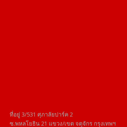
ที่อยู่​ 3/531​ ศุภาลัยปาร์ค​ 2
ซ.พหลโยธิน​ 21​ แขวง/เขต​ จตุจักร​ กรุงเทพฯ