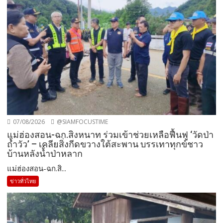
07/08/2026
@SIAMFOCUSTIME
แม่ฮ่องสอน-ฉก.สิงหนาท ร่วมเข้าช่วยเหลือฟื้นฟู ‘วัดป่า
ถ้ำวัว’ – เคลียสิ่งกีดขวางใต้สะพาน บรรเทาทุกข์ชาว
บ้านหลังน้ำป่าหลาก
แม่ฮ่องสอน-ฉก.สิ...
ข่าวทั่วไทย