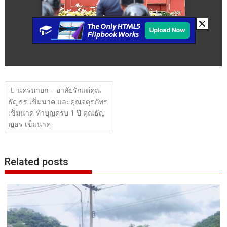
แนะแนว
นครนายก – อาลัยรักแด่คุณ
เรื่อง
ธัญธร เข็มนาค และคุณจตุรภัทร
เข็มนาค ทำบุญครบ 1 ปี คุณธัญ
ญธร เข็มนาค
Related posts