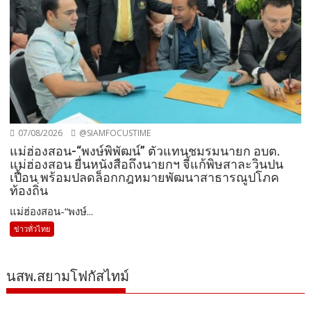
07/08/2026
@SIAMFOCUSTIME
แม่ฮ่องสอน-“พงษ์พิพัฒน์” ตัวแทนชมรมนายก อบต.
แม่ฮ่องสอน ยื่นหนังสือถึงนายกฯ จี้แก้พิษสาละวินปน
เปื้อน พร้อมปลดล็อกกฎหมายพัฒนาสาธารณูปโภค
ท้องถิ่น
แม่ฮ่องสอน-“พงษ์...
ข่าวทั่วไทย
นสพ.สยามโฟกัสไทม์