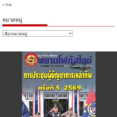
« ก.ค.
หมวดหมู่
หมวด
หมู่