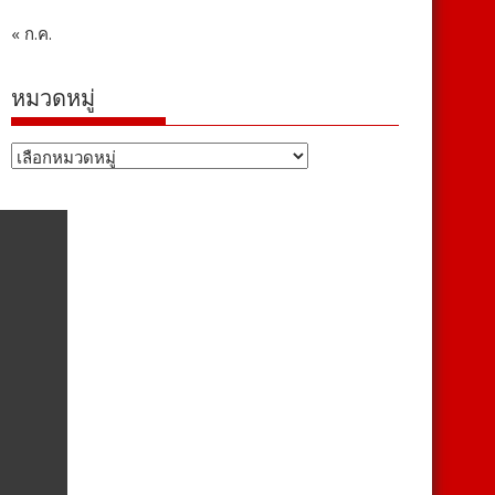
« ก.ค.
หมวดหมู่
หมวด
หมู่