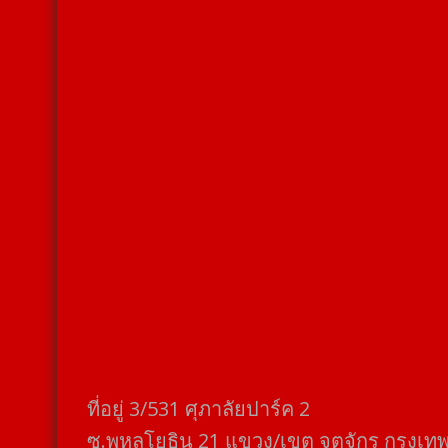
ที่อยู่​ 3/531​ ศุภาลัยปาร์ค​ 2
ซ.พหลโยธิน​ 21​ แขวง/เขต​ จตุจักร​ กรุงเท