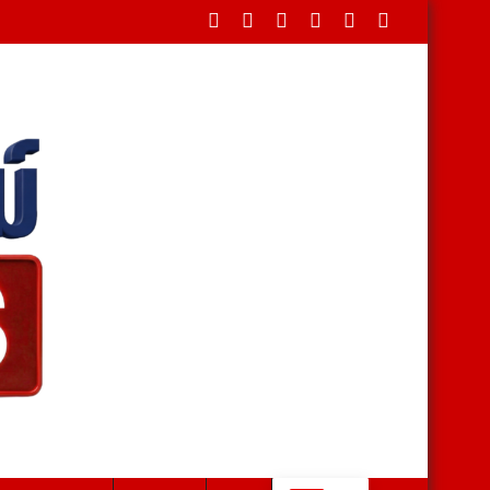
ดขวางใต้สะพาน บรรเทาทุกข์ชาวบ้านหลังน้ำป่าหลาก