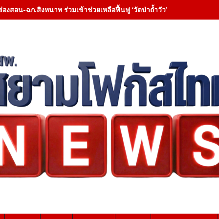
ฮ่องสอน-ฉก.สิงหนาท ร่วมเข้าช่วยเหลือฟื้นฟู ‘วัดป่าถ้ำวัว’ – เคลียสิ่งกี