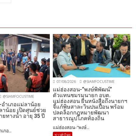
07/08/2026
@SIAMFOCUSTIME
แม่ฮ่องสอน-“พงษ์พิพัฒน์”
ตัวแทนชมรมนายก อบต.
@SIAMFOCUSTIME
แม่ฮ่องสอน ยื่นหนังสือถึงนายกฯ
-อำเภอแม่ลาน้อย
จี้แก้พิษสาละวินปนเปื้อน พร้อม
ลาน้อย เปิดศูนย์ช่วย
ปลดล็อกกฎหมายพัฒนา
หายทางน้ำ อายุ 35 ปี
สาธารณูปโภคท้องถิ่น
แม่ฮ่องสอน-“พงษ์...
เภอ...
ข่าวทั่วไทย