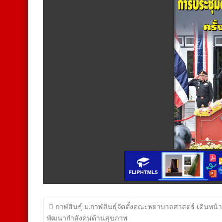
แนะแนว
กาฬสินธุ์ ม.กาฬสินธุ์จัดตั้งคณะพยาบาลศาสตร์ เดินหน้า
เรื่อง
พัฒนากำลังคนด้านสุขภาพ