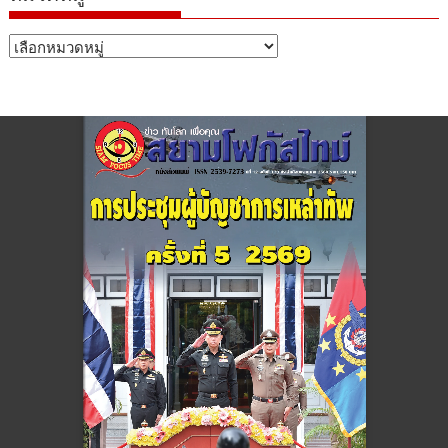
หมวด
หมู่