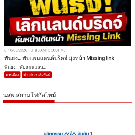
10/08/2026
@SIAMFOCUSTIME
ฟันธง….พับแผนแลนด์บริดจ์ มุ่งหน้า Missing link
ฟันธง….พับแผนแลน...
การเมือง
ข่าวประชาสัมพันธ์
นสพ.สยามโฟกัสไทม์