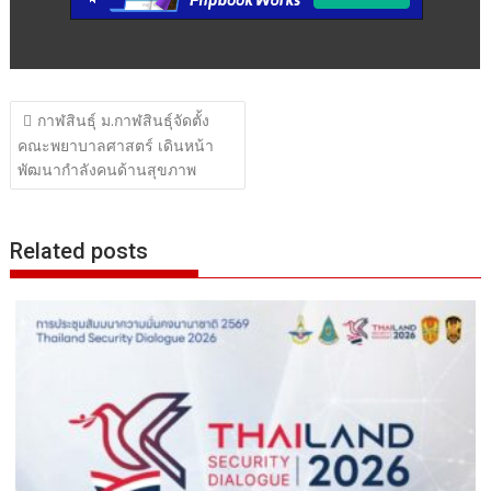
แนะแนว
กาฬสินธุ์ ม.กาฬสินธุ์จัดตั้ง
เรื่อง
คณะพยาบาลศาสตร์ เดินหน้า
พัฒนากำลังคนด้านสุขภาพ
Related posts