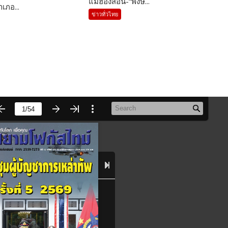
แม่ฮ่องสอน-“พงษ์...
เภอ...
ข่าวทั่วไทย