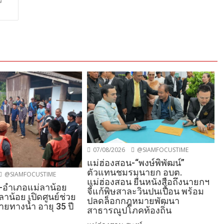
ว
07/08/2026
@SIAMFOCUSTIME
แม่ฮ่องสอน-“พงษ์พิพัฒน์”
ตัวแทนชมรมนายก อบต.
@SIAMFOCUSTIME
แม่ฮ่องสอน ยื่นหนังสือถึงนายกฯ
-อำเภอแม่ลาน้อย
จี้แก้พิษสาละวินปนเปื้อน พร้อม
ลาน้อย เปิดศูนย์ช่วย
ปลดล็อกกฎหมายพัฒนา
หายทางน้ำ อายุ 35 ปี
สาธารณูปโภคท้องถิ่น