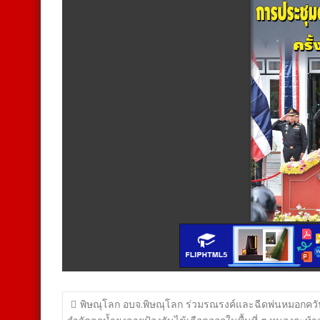
แนะแนว
พิษณุโลก อบจ.พิษณุโลก ร่วมรณรงค์และฉีดพ่นหมอกควั