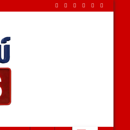
ดขวางใต้สะพาน บรรเทาทุกข์ชาวบ้านหลังน้ำป่าหลาก