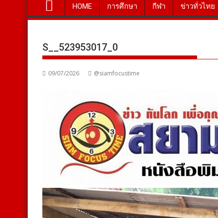
HOME
การศึกษา
กีฬา
ข่าวทั่วไทย
S__523953017_0
09/07/2026
@siamfocustime