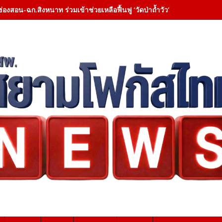
ฮ่องสอน-ฉก.สิงหนาท ร่วมเข้าช่วยเหลือฟื้นฟู ‘วัดป่าถ้ำวัว’ – เคลียสิ่งกี