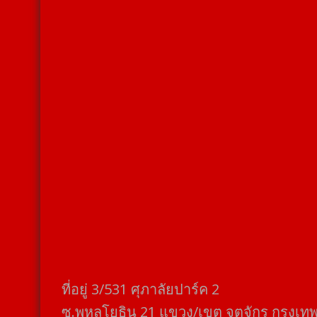
ที่อยู่​ 3/531​ ศุภาลัยปาร์ค​ 2
ซ.พหลโยธิน​ 21​ แขวง/เขต​ จตุจักร​ กรุงเท