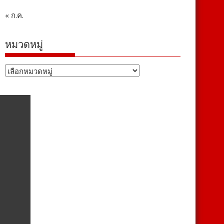
« ก.ค.
หมวดหมู่
หมวด
หมู่