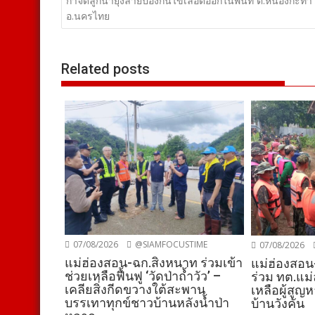
เรื่อง
กำจัดลูกน้ำยุงลายป้องกันไข้เลือดออกในพื้นที่ ต.หนองกะท้า
อ.นครไทย
Related posts
07/08/2026
@SIAMFOCUSTIME
07/08/2026
แม่ฮ่องสอน-ฉก.สิงหนาท ร่วมเข้า
แม่ฮ่องสอน
ช่วยเหลือฟื้นฟู ‘วัดป่าถ้ำวัว’ –
ร่วม ทต.แม่
เคลียสิ่งกีดขวางใต้สะพาน
เหลือผู้สูญ
บรรเทาทุกข์ชาวบ้านหลังน้ำป่า
บ้านวังคัน