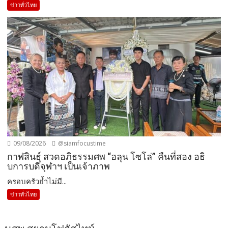
ข่าวทั่วไทย
09/08/2026
@siamfocustime
กาฬสินธุ์ สวดอภิธรรมศพ “ฮลุน โซโล่” คืนที่สอง อธิ
บการบดีจุฬาฯ เป็นเจ้าภาพ
ครอบครัวย้ำไม่มี...
ข่าวทั่วไทย