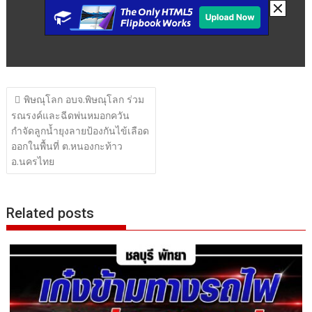
แนะแนว
พิษณุโลก อบจ.พิษณุโลก ร่วม
เรื่อง
รณรงค์และฉีดพ่นหมอกควัน
กำจัดลูกน้ำยุงลายป้องกันไข้เลือด
ออกในพื้นที่ ต.หนองกะท้าว
อ.นครไทย
Related posts