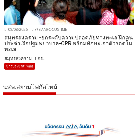
08/08/2026
@SIAMFOCUSTIME
สมุทรสงคราม -ยกระดับความปลอดภัยทางทะเล ฝึกคน
ประจำเรือปฐมพยาบาล-CPR พร้อมทักษะเอาตัวรอดใน
ทะเล
สมุทรสงคราม -ยกร...
ข่าวประชาสัมพันธ์
นสพ.สยามโฟกัสไทม์