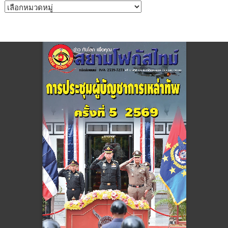
หมวด
หมู่