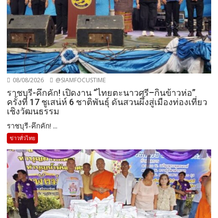
08/08/2026
@SIAMFOCUSTIME
ราชบุรี-คึกคัก! เปิดงาน “ไทยตะนาวศรี–กินข้าวห่อ”
ครั้งที่ 17 ชูเสน่ห์ 6 ชาติพันธุ์ ดันสวนผึ้งสู่เมืองท่องเที่ยว
เชิงวัฒนธรรม
ราชบุรี-คึกคัก! ...
ข่าวทั่วไทย