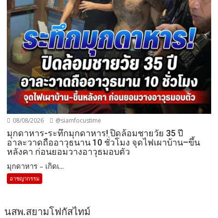
08/08/2026
@siamfocustime
มุกดาหาร-ระทึกมุกดาหาร! ปิดล้อมชายวัย 35 ปี
อาละวาดถืออาวุธนาน 10 ชั่วโมง จุดไฟเผาบ้าน–ขึ้น
หลังคา ก่อนยอมวางอาวุธมอบตัว
มุกดาหาร – เกิดเ...
อาชญากรรม
นสพ.สยามโฟกัสไทม์