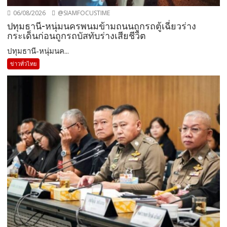
06/08/2026
@SIAMFOCUSTIME
ปทุมธานี-หนุ่มนครพนมข้ามถนนถูกรถตู้เฉี่ยวร่าง
กระเด็นก่อนถูกรถบัสทับร่างเสียชีวิต
ปทุมธานี-หนุ่มนค...
ข่าวทั่วไทย