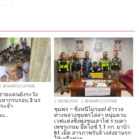
@SIAMFOCUSTIME
นชายแดนยังระวัง
อมหากรบรอบ 3 นร
06/08/2026
@SIAMFOCUSTIME
ประจำ
ชุมพร – ซิ่งหนีไม่รอด! ตำรวจ
ทางหลวงชุมพรไล่ล่า หนุ่มควบ
ยแ...
เวฟแต่งซิ่งพุ่งชนเสาไฟ รวบคา
เพชรเกษม ยึดไอซ์ 1.1 กก. ยาบ้า
61 เม็ด สารภาพรับจ้างส่งยานรก
ให้เครือข่าย