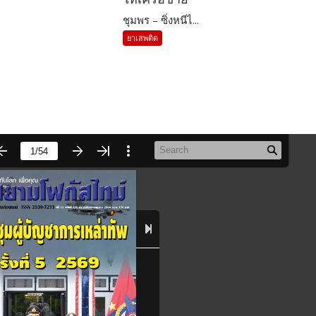
ชุมพร – ซิ่งหนีไ...
ยาเสพติด