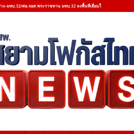
าง-มทบ.32/ศอ.จอส.พระราชทาน มทบ.32 ลงพื้นที่เยี่ยมให้กำลังใจผู้ป่วย