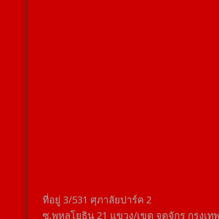
ที่อยู่​ 3/531​ ศุภาลัยปาร์ค​ 2
ซ.พหลโยธิน​ 21​ แขวง/เขต​ จตุจักร​ กรุงเท