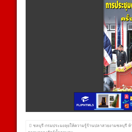
แนะแนว
ชลบุรี-กรมประมงลุยให้ความรู้ร้านปลาสวยงามชลบุรี ห้