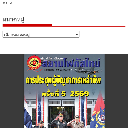
« ก.ค.
หมวดหมู่
หมวด
หมู่