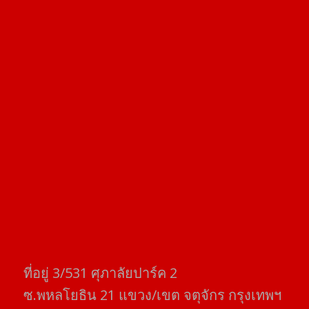
ที่อยู่​ 3/531​ ศุภาลัยปาร์ค​ 2
ซ.พหลโยธิน​ 21​ แขวง/เขต​ จตุจักร​ กรุงเทพฯ