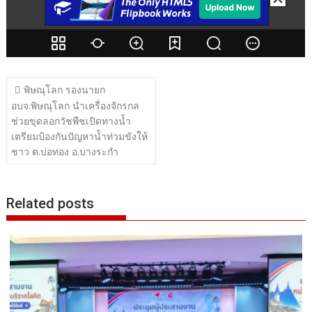
แนะแนว
พิษณุโลก รองนายก
เรื่อง
อบจ.พิษณุโลก นำเครื่องจักรกล
ช่วยขุดลอกวัชพืชเปิดทางน้ำ
เตรียมป้องกันปัญหาน้ำท่วมขังให้
ชาว ต.บ่อทอง อ.บางระกำ
Related posts