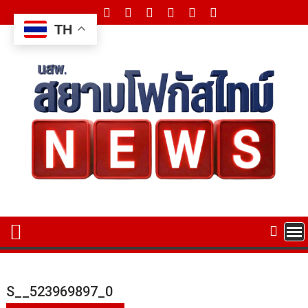
Skip
to
TH
content
S__523969897_0