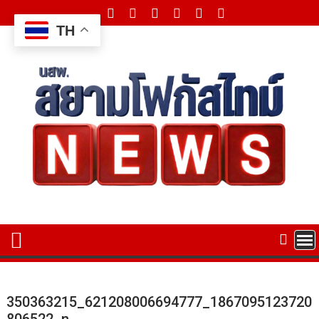
Skip
to
TH
content
350363215_621208006694777_1867095123720