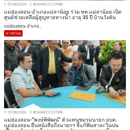
07/08/2026
@SIAMFOCUSTIME
แม่ฮ่องสอน-อำเภอแม่ลาน้อย ร่วม ทต.แม่ลาน้อย เปิด
ศูนย์ช่วยเหลือผู้สูญหายทางน้ำ อายุ 35 ปี บ้านวังคัน
แม่ฮ่องสอน-อำเภอ...
ข่าวทั่วไทย
07/08/2026
@SIAMFOCUSTIME
แม่ฮ่องสอน-“พงษ์พิพัฒน์” ตัวแทนชมรมนายก อบต.
แม่ฮ่องสอน ยื่นหนังสือถึงนายกฯ จี้แก้พิษสาละวินปน