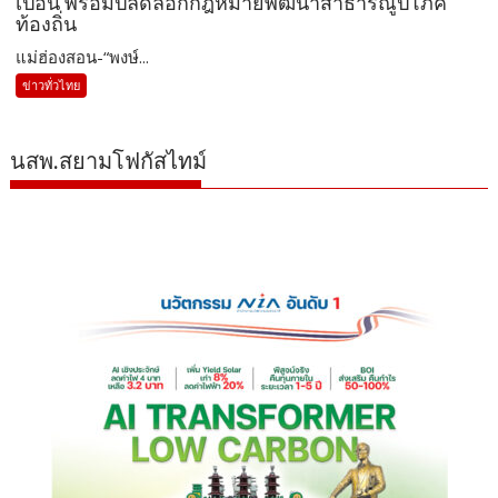
เปื้อน พร้อมปลดล็อกกฎหมายพัฒนาสาธารณูปโภค
ท้องถิ่น
แม่ฮ่องสอน-“พงษ์...
ข่าวทั่วไทย
นสพ.สยามโฟกัสไทม์