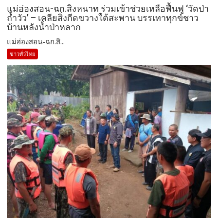
แม่ฮ่องสอน-ฉก.สิงหนาท ร่วมเข้าช่วยเหลือฟื้นฟู ‘วัดป่า
ถ้ำวัว’ – เคลียสิ่งกีดขวางใต้สะพาน บรรเทาทุกข์ชาว
บ้านหลังน้ำป่าหลาก
แม่ฮ่องสอน-ฉก.สิ...
ข่าวทั่วไทย