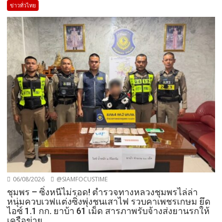
ข่าวทั่วไทย
06/08/2026
@SIAMFOCUSTIME
ชุมพร – ซิ่งหนีไม่รอด! ตำรวจทางหลวงชุมพรไล่ล่า
หนุ่มควบเวฟแต่งซิ่งพุ่งชนเสาไฟ รวบคาเพชรเกษม ยึด
ไอซ์ 1.1 กก. ยาบ้า 61 เม็ด สารภาพรับจ้างส่งยานรกให้
เครือข่าย