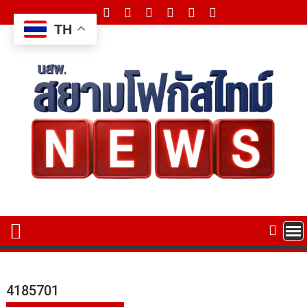
Skip
to
TH
content
4185701