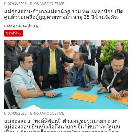
07/08/2026
@SIAMFOCUSTIME
แม่ฮ่องสอน-อำเภอแม่ลาน้อย ร่วม ทต.แม่ลาน้อย เปิด
ศูนย์ช่วยเหลือผู้สูญหายทางน้ำ อายุ 35 ปี บ้านวังคัน
แม่ฮ่องสอน-อำเภอ...
ข่าวทั่วไทย
07/08/2026
@SIAMFOCUSTIME
แม่ฮ่องสอน-“พงษ์พิพัฒน์” ตัวแทนชมรมนายก อบต.
แม่ฮ่องสอน ยื่นหนังสือถึงนายกฯ จี้แก้พิษสาละวินปน