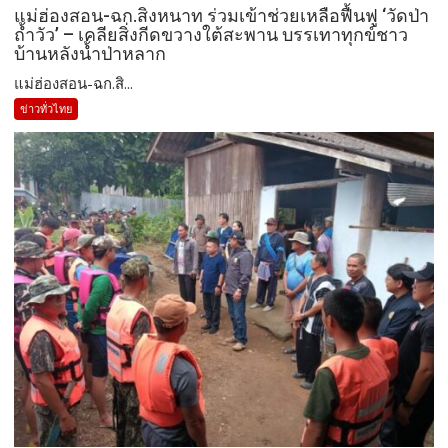
แม่ฮ่องสอน-ฉก.สิงหนาท ร่วมเข้าช่วยเหลือฟื้นฟู ‘วัดป่า
ถ้ำวัว’ – เคลียสิ่งกีดขวางใต้สะพาน บรรเทาทุกข์ชาว
บ้านหลังน้ำป่าหลาก
แม่ฮ่องสอน-ฉก.สิ...
ข่าวทั่วไทย