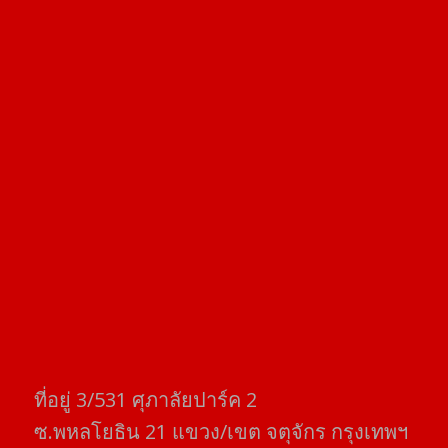
ที่อยู่​ 3/531​ ศุภาลัยปาร์ค​ 2
ซ.พหลโยธิน​ 21​ แขวง/เขต​ จตุจักร​ กรุงเทพฯ