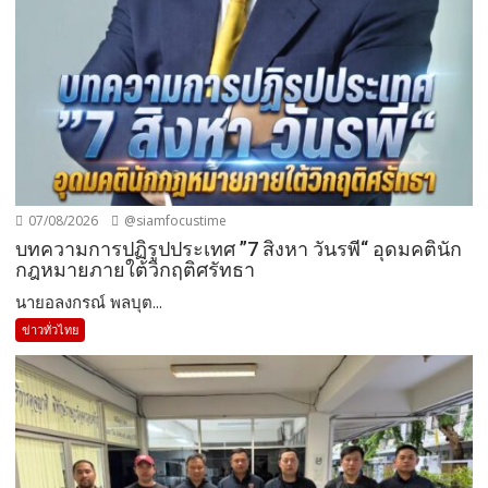
07/08/2026
@siamfocustime
บทความการปฏิรูปประเทศ ”7 สิงหา วันรพี“ อุดมคตินัก
กฎหมายภายใต้วิกฤติศรัทธา
นายอลงกรณ์ พลบุต...
ข่าวทั่วไทย