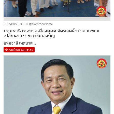
07/08/2026
@siamfocustime
ปทุมธานี เทศบาลเมืองคูคต จัดทอดผ้าป่าจากขยะ
เปลี่ยนกองขยะเป็นกองบุญ
ปทุมธานี เทศบาลเ...
ประเพณีและวัฒนธรรม