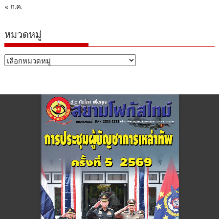
« ก.ค.
หมวดหมู่
หมวด
หมู่