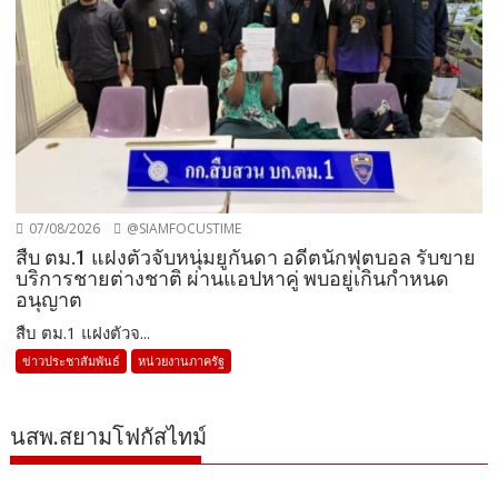
07/08/2026
@SIAMFOCUSTIME
สืบ ตม.1 แฝงตัวจับหนุ่มยูกันดา อดีตนักฟุตบอล รับขาย
บริการชายต่างชาติ ผ่านแอปหาคู่ พบอยู่เกินกำหนด
อนุญาต
สืบ ตม.1 แฝงตัวจ...
ข่าวประชาสัมพันธ์
หน่วยงานภาครัฐ
นสพ.สยามโฟกัสไทม์