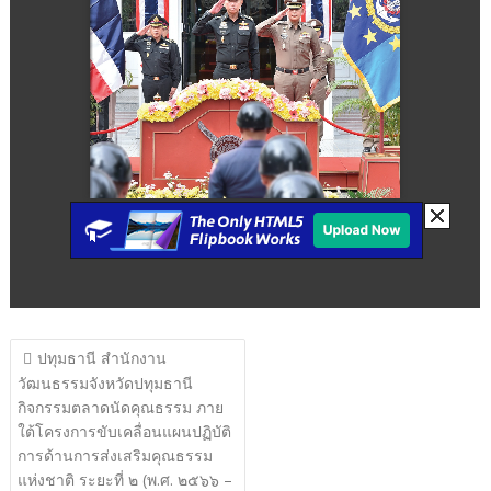
แนะแนว
ปทุมธานี สำนักงาน
เรื่อง
วัฒนธรรมจังหวัดปทุมธานี
กิจกรรมตลาดนัดคุณธรรม ภาย
ใต้โครงการขับเคลื่อนแผนปฏิบัติ
การด้านการส่งเสริมคุณธรรม
แห่งชาติ ระยะที่ ๒ (พ.ศ. ๒๕๖๖ –