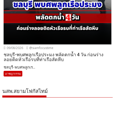
09/08/2026
@siamfocustime
ชลบุรี-พบศพลูกเรือประมง พลัดตกน้ำ 4 วัน ก่อนร่าง
ลอยติดหัวเรือรบที่ท่าเรือสัตหีบ
ชลบุรี-พบศพลูกเร...
อาชญากรรม
นสพ.สยามโฟกัสไทม์