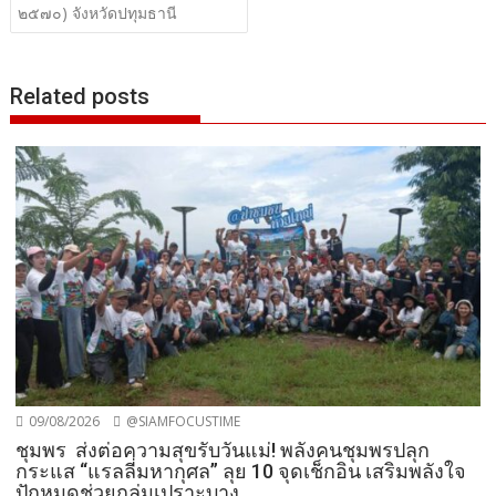
๒๕๗๐) จังหวัดปทุมธานี
Related posts
09/08/2026
@SIAMFOCUSTIME
ชุมพร ส่งต่อความสุขรับวันแม่! พลังคนชุมพรปลุก
กระแส “แรลลี่มหากุศล” ลุย 10 จุดเช็กอิน เสริมพลังใจ
ปักหมุดช่วยกลุ่มเปราะบาง