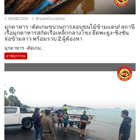
09/08/2026
@siamfocustime
มุกดาหาร -ตัดเกมขบวนการลอบขนไม้ข้ามแดน! สถานี
เรือมุกดาหารสกัดเรือเหล็กกลางโขง ยึดพะยูง-ชิงชัน
จ่อข้ามลาว พร้อมรวบ 2 ผู้ต้องหา
มุกดาหาร -ตัดเกม...
อาชญากรรม