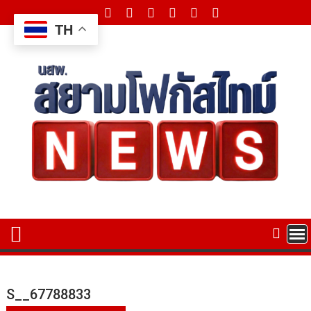
Skip
to
TH
content
S__67788833