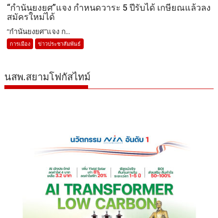
“กำนันยงยศ”แจง กำหนดวาระ 5 ปีรับได้ เกษียณแล้วลง
สมัครใหม่ได้
“กำนันยงยศ”แจง ก...
การเมือง
ข่าวประชาสัมพันธ์
นสพ.สยามโฟกัสไทม์