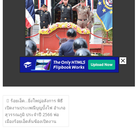
แนะแนว
ร้อยเอ็ด…ยิ่งใหญ่อลังการ พิธี
เรื่อง
เปิดงานประเพณีบุญบั้งไฟ อำเภอ
สุวรรณภูมิ ประจำปี 2566 พ่อ
เมืองร้อยเอ็ดลั่นฆ้องเปิดงาน