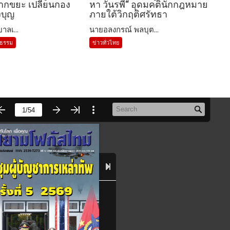
ากขยะ เปลี่ยนกอง
หา วันรพี“ อุดมคตินักกฎหมาย
งบุญ
ภายใต้วิกฤติศรัทธา
าลเ...
นายอลงกรณ์ พลบุต...
นธรรม
ข่าวทั่วไทย