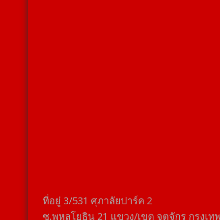
ที่อยู่​ 3/531​ ศุภาลัยปาร์ค​ 2
ซ.พหลโยธิน​ 21​ แขวง/เขต​ จตุจักร​ กรุงเท