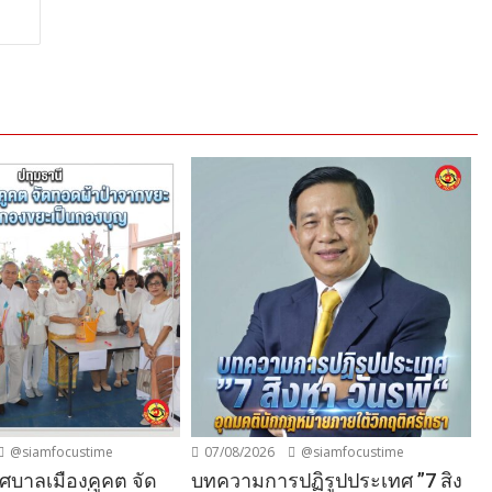
@siamfocustime
07/08/2026
@siamfocustime
ทศบาลเมืองคูคต จัด
บทความการปฏิรูปประเทศ ”7 สิง