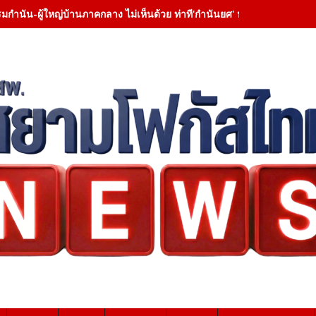
มกำนัน-ผู้ใหญ่บ้านภาคกลาง ไม่เห็นด้วย ท่าที'กำนันยศ' หนุนดำรงตำแหน่ง 5