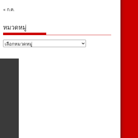
« ก.ค.
หมวดหมู่
หมวด
หมู่