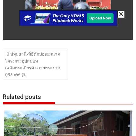
แนะแนว
ปทุมธานี-พิธีตัดปอยผมนาค
เรื่อง
โครงการอุปสมบท
เฉลิมพระเกียรติ ถวายพระราช
กุศล ๙๙ รูป
Related posts