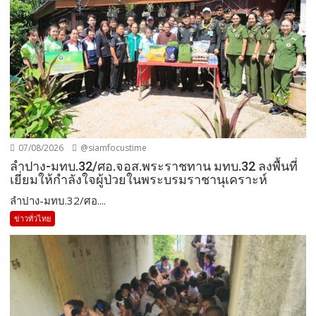
07/08/2026
@siamfocustime
ลำปาง-มทบ.32/ศอ.จอส.พระราชทาน มทบ.32 ลงพื้นที่
เยี่ยมให้กำลังใจผู้ป่วยในพระบรมราชานุเคราะห์
ลำปาง-มทบ.32/ศอ....
ข่าวทั่วไทย