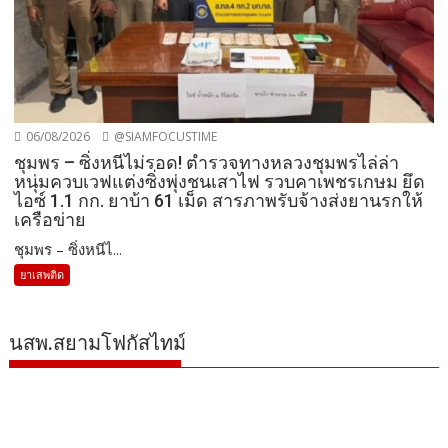
06/08/2026
@SIAMFOCUSTIME
ชุมพร – ซิ่งหนีไม่รอด! ตำรวจทางหลวงชุมพรไล่ล่า
หนุ่มควบเวฟแต่งซิ่งพุ่งชนเสาไฟ รวบคาเพชรเกษม ยึด
ไอซ์ 1.1 กก. ยาบ้า 61 เม็ด สารภาพรับจ้างส่งยานรกให้
เครือข่าย
ชุมพร – ซิ่งหนีไ...
ยาเสพติด
นสพ.สยามโฟกัสไทม์