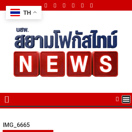
Skip
to
TH
content
IMG_6665