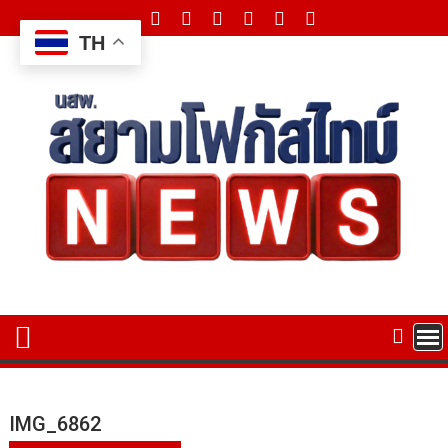
Skip
to
TH
content
IMG_6862