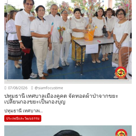
07/08/2026
@siamfocustime
ปทุมธานี เทศบาลเมืองคูคต จัดทอดผ้าป่าจากขยะ
เปลี่ยนกองขยะเป็นกองบุญ
ปทุมธานี เทศบาลเ...
ประเพณีและวัฒนธรรม