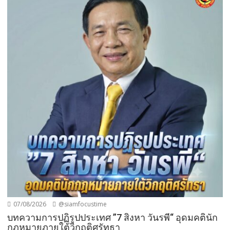
07/08/2026
@siamfocustime
บทความการปฏิรูปประเทศ ”7 สิงหา วันรพี“ อุดมคตินัก
กฎหมายภายใต้วิกฤติศรัทธา