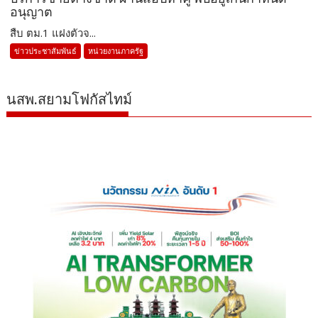
อนุญาต
สืบ ตม.1 แฝงตัวจ...
ข่าวประชาสัมพันธ์
หน่วยงานภาครัฐ
นสพ.สยามโฟกัสไทม์