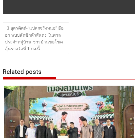
แนะแนว
อุตรดิตถ์-“แปลกจริงหนอ” ฮือ
เรื่อง
ฮา พบปลัดขิกหัวสีแดง ในศาล
ประจำหมู่บ้าน ชาวบ้านขอโชค
ลุ้นรางวัลที่ 1 กค.นี้
Related posts