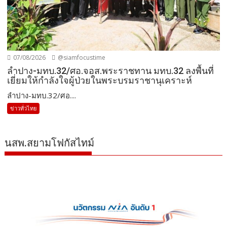
07/08/2026
@siamfocustime
ลำปาง-มทบ.32/ศอ.จอส.พระราชทาน มทบ.32 ลงพื้นที่
เยี่ยมให้กำลังใจผู้ป่วยในพระบรมราชานุเคราะห์
ลำปาง-มทบ.32/ศอ....
ข่าวทั่วไทย
นสพ.สยามโฟกัสไทม์