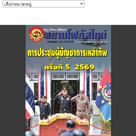
หมวด
หมู่