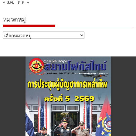
« ส.ค.
ต.ค. »
หมวดหมู่
หมวด
หมู่