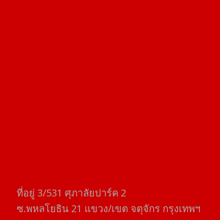
ที่อยู่​ 3/531​ ศุภาลัยปาร์ค​ 2
ซ.พหลโยธิน​ 21​ แขวง/เขต​ จตุจักร​ กรุงเทพฯ