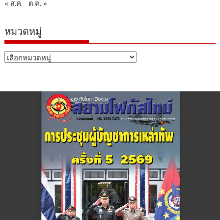
« ส.ค.
ต.ค. »
หมวดหมู่
หมวด
หมู่