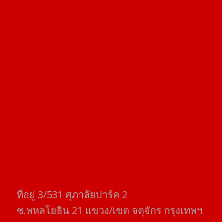
ที่อยู่​ 3/531​ ศุภาลัยปาร์ค​ 2
ซ.พหลโยธิน​ 21​ แขวง/เขต​ จตุจักร​ กรุงเทพฯ