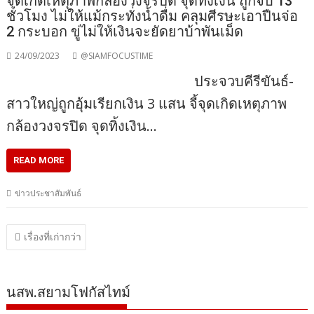
จุดเกิดเหตุภาพกล้องวงจรปิด​ จุดทิ้งเงิน​ ถูกจับ​ 13​
ชั่วโมง​ ไม่ให้แม้กระทั่งน้ำดื่ม​ คลุมศีรษะ​เอาปืนจ่อ​
2 กระบอก​ ขู่ไม่ให้เงินจะยัดยาบ้า​พันเม็ด
24/09/2023
@SIAMFOCUSTIME
ประจวบคีรีขันธ์-
สาวใหญ่ถูกอุ้มเรียกเงิน​ 3 แสน​ จี้จุดเกิดเหตุภาพ
กล้องวงจรปิด​ จุดทิ้งเงิน…
READ MORE
ข่าวประชาสัมพันธ์
แนะแนว
เรื่องที่เก่ากว่า
เรื่อง
นสพ.สยามโฟกัสไทม์