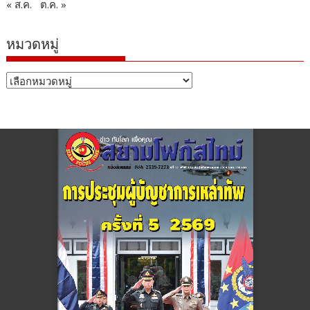
« ส.ค.
ต.ค. »
หมวดหมู่
หมวด
หมู่