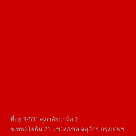
ที่อยู่​ 3/531​ ศุภาลัยปาร์ค​ 2
ซ.พหลโยธิน​ 21​ แขวง/เขต​ จตุจักร​ กรุงเทพฯ